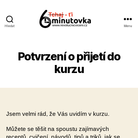
Hledat
Menu
Cvičení
od
Jana
Anděla
Potvrzení o přijetí do
kurzu
Jsem velmi rád, že Vás uvidím v kurzu.
Můžete se těšit na spoustu zajímavých
receptů, cvičení, návodů, tipů a triků, jak se